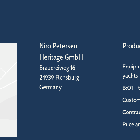
Niro Petersen
Produ
Heritage GmbH
Equipm
Brauereiweg 16
yachts
24939 Flensburg
Germany
B:01 - 
Custo
Contra
Price a