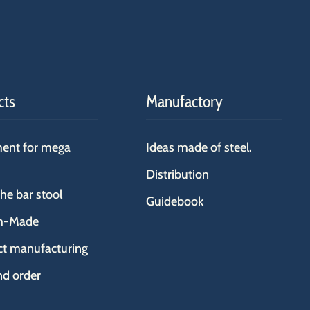
cts
Manufactory
ent for mega
Ideas made of steel.
Distribution
the bar stool
Guidebook
m-Made
ct manufacturing
nd order