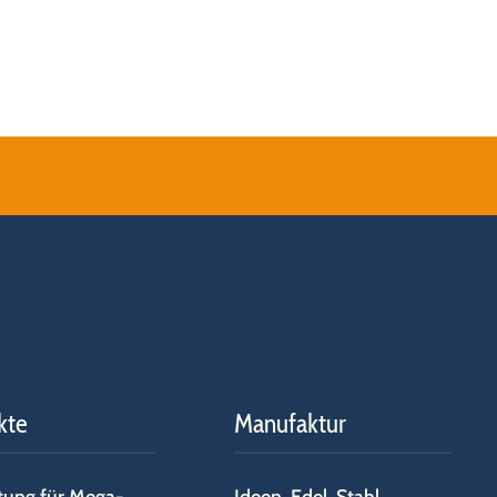
kte
Manufaktur
tung für Mega-
Ideen. Edel. Stahl.