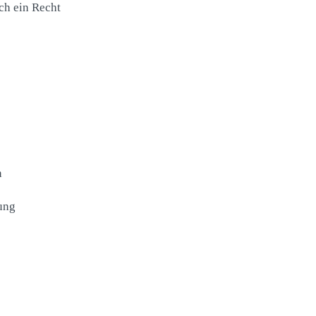
ch ein Recht
n
ung